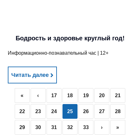
Бодрость и здоровье круглый год!
Информационно-познавательный час | 12+
Читать далее
«
‹
17
18
19
20
21
22
23
24
25
26
27
28
29
30
31
32
33
›
»