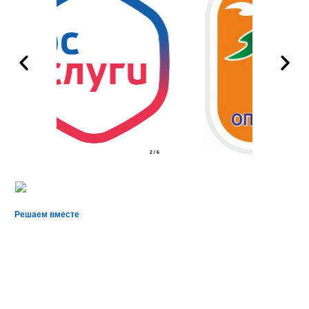
2
/
6
Решаем вместе