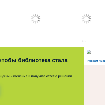
1
/
1
 чтобы библиотека стала
Решаем вме
нужны изменения и получите ответ о решении