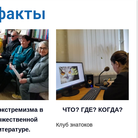
факты
экстремизма в
ЧТО? ГДЕ? КОГДА?
ожественной
Клуб знатоков
итературе.