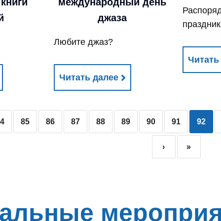
 книги
международный день
Распоряд
й
джаза
праздник
Любите джаз?
Читать
Читать далее
84
85
86
87
88
89
90
91
92
›
»
альные мероприя