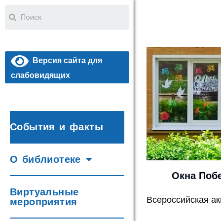
Версия сайта для
слабовидящих
События и факты
О библиотеке
Окна Поб
Виртуальные
Всероссийская ак
мероприятия