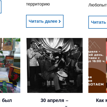
территорию
Любопыт
Читать далее
Читать
ш был
30 апреля –
Как