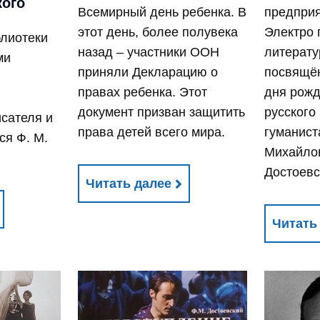
кого
Всемирный день ребенка. В
предприя
этот день, более полувека
Электро
блиотеки
назад – участники ООН
литерату
ми
приняли Декларацию о
посвящён
о
правах ребенка. Этот
дня рожд
документ призван защитить
русского
сателя и
права детей всего мира.
гуманист
ся Ф. М.
Михайло
Достоевс
Читать далее
Читать