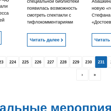
специальной библиотеки
Абашкина
рали
появилась возможность
новую «г
есса
смотреть спектакли с
Стефана
шей
тифлокомментариями
«Достоев
Читать далее
Читать
23
224
225
226
227
228
229
230
231
›
»
альные мероприя