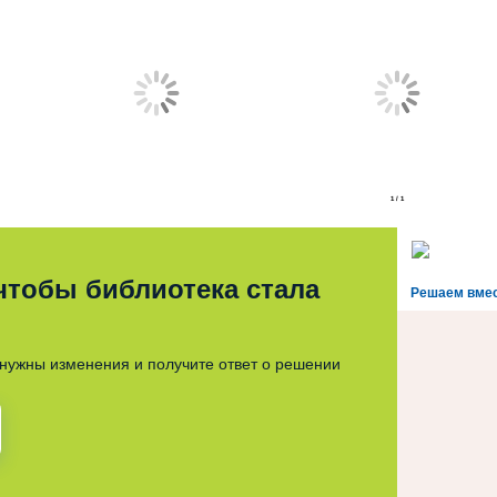
1
/
1
 чтобы библиотека стала
Решаем вме
нужны изменения и получите ответ о решении