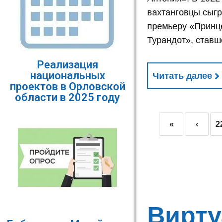
вахтанговцы сыг
премьеру «Принц
Турандот», став
Реализация
национальных
Читать далее
проектов в Орловской
области в 2025 году
«
‹
2
Вирту