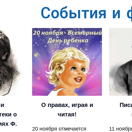
События и 
ли
О правах, играя и
Пис
теки о
читая!
иях Ф.
20 ноября отмечается
11 ноябр