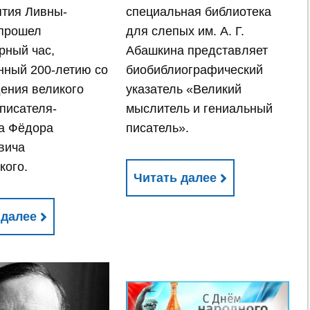
тия Ливны-
специальная библиотека
 прошел
для слепых им. А. Г.
рный час,
Абашкина представляет
ный 200-летию со
биобиблиографический
ения великого
указатель «Великий
 писателя-
мыслитель и гениальный
а Фёдора
писатель».
вича
кого.
Читать далее
 далее