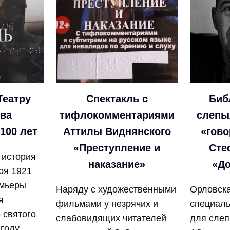
Театру
Спектакль с
Биб
ова
тифлокомментариями
слепы
100 лет
Аттилы Виднянского
«гово
«Преступление и
Сте
 история
наказание»
«До
ря 1921
емьеры
Наряду с художественными
Орловска
я
фильмами у незрячих и
специаль
 святого
слабовидящих читателей
для слеп
 году