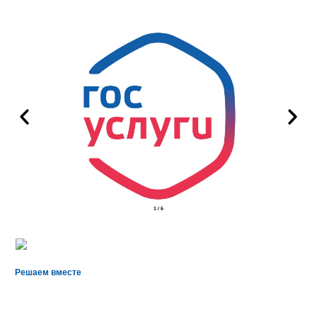
2
/
6
Решаем вместе