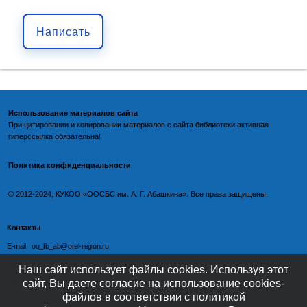
Написать
Использование материалов сайта
При цитировании и копировании материалов с
сайта библиотеки
активная
гиперссылка обязательна!
Политика конфиденциальности
©️
2012-2024, КУКОО «ООСБС им. А. Г. Абашкина». Все права защищены.
Контакты
E-mail: oo_lib_ab@orel-region.ru
Телефон:
Наш сайт использует файлы cookies. Используя этот
сайт, Вы даете согласие на использование cookies-
(4862) 77-09-75 (директор),
файлов в соответствии с политикой
77-08-54 (главный бухгалтер),