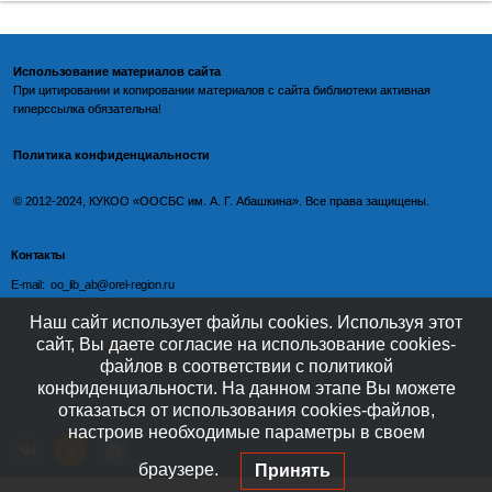
Использование материалов сайта
При цитировании и копировании материалов с
сайта библиотеки
активная
гиперссылка обязательна!
Политика конфиденциальности
©️
2012-2024, КУКОО «ООСБС им. А. Г. Абашкина». Все права защищены.
Контакты
E-mail: oo_lib_ab@orel-region.ru
Телефон:
Наш сайт использует файлы cookies. Используя этот
сайт, Вы даете согласие на использование cookies-
(4862) 77-09-75 (директор),
файлов в соответствии с политикой
77-08-54 (главный бухгалтер),
конфиденциальности. На данном этапе Вы можете
(4862) 77-08-37 (отдел обслуживания)
отказаться от использования cookies-файлов,
настроив необходимые параметры в своем
браузере.
Принять