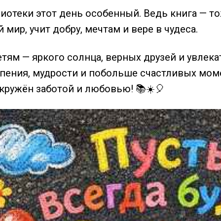
иотеки этот день особенный. Ведь книга — т
мир, учит добру, мечтам и вере в чудеса.
тям — яркого солнца, верных друзей и увлек
пения, мудрости и побольше счастливых мом
окружён заботой и любовью! 📚☀️🎈