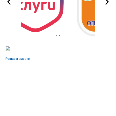
2
/
6
Решаем вместе