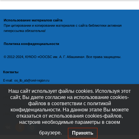
Использование материалов сайта
При цитировании и копировании материалов с
сайта библиотеки
активная
гиперссылка обязательна!
Политика конфиденциальности
©️
2012-2024, КУКОО «ООСБС им. А. Г. Абашкина». Все права защищены.
Контакты
E-mail: oo_lib_ab@orel-region.ru
Телефон:
Наш сайт использует файлы cookies. Используя этот
сайт, Вы даете согласие на использование cookies-
(4862) 77-09-75 (директор),
файлов в соответствии с политикой
77-08-54 (главный бухгалтер),
конфиденциальности. На данном этапе Вы можете
(4862) 77-08-37 (отдел обслуживания)
отказаться от использования cookies-файлов,
настроив необходимые параметры в своем
браузере.
Принять