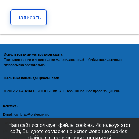
Написать
Использование материалов сайта
При цитировании и копировании материалов с
сайта библиотеки
активная
гиперссылка обязательна!
Политика конфиденциальности
©️
2012-2024, КУКОО «ООСБС им. А. Г. Абашкина». Все права защищены.
Контакты
E-mail: oo_lib_ab@orel-region.ru
Телефон:
Наш сайт использует файлы cookies. Используя этот
сайт, Вы даете согласие на использование cookies-
(4862) 77-09-75 (директор),
файлов в соответствии с политикой