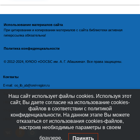
Использование материалов сайта
При цитировании и копировании материалов с
сайта библиотеки
активная
гиперссылка обязательна!
Политика конфиденциальности
©️
2012-2024, КУКОО «ООСБС им. А. Г. Абашкина». Все права защищены.
Контакты
E-mail: oo_lib_ab@orel-region.ru
Телефон:
Наш сайт использует файлы cookies. Используя этот
сайт, Вы даете согласие на использование cookies-
(4862) 77-09-75 (директор),
файлов в соответствии с политикой
77-08-54 (главный бухгалтер),
конфиденциальности. На данном этапе Вы можете
(4862) 77-08-37 (отдел обслуживания)
отказаться от использования cookies-файлов,
настроив необходимые параметры в своем
браузере.
Принять