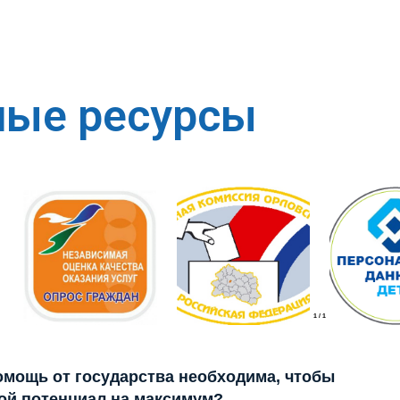
ные ресурсы
1
/
1
помощь от государства необходима, чтобы
ой потенциал на максимум?