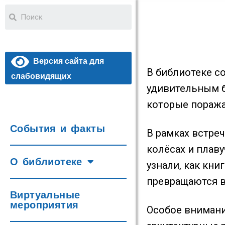
Версия сайта для
В библиотеке с
слабовидящих
удивительным б
которые поража
События и факты
В рамках встре
колёсах и плав
О библиотеке
узнали, как кн
превращаются в
Виртуальные
мероприятия
Особое внимани