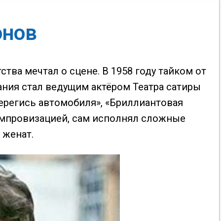
онов
тва мечтал о сцене. В 1958 году тайком от
ания стал ведущим актёром Театра сатиры
Берегись автомобиля», «Бриллиантовая
 импровизацией, сам исполнял сложные
 женат.