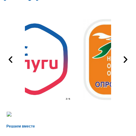
2
/
6
Решаем вместе