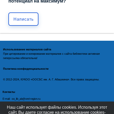
потенциал на максимум?
Написать
Использование материалов сайта
При цитировании и копировании материалов с
сайта библиотеки
активная
гиперссылка обязательна!
Политика конфиденциальности
©️
2012-2024, КУКОО «ООСБС им. А. Г. Абашкина». Все права защищены.
Контакты
E-mail: oo_lib_ab@orel-region.ru
Телефон:
Наш сайт использует файлы cookies. Используя этот
сайт, Вы даете согласие на использование cookies-
(4862) 77-09-75 (директор),