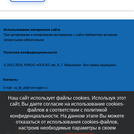
Использование материалов сайта
При цитировании и копировании материалов с
сайта библиотеки
активная
гиперссылка обязательна!
Политика конфиденциальности
©️
2012-2024, КУКОО «ООСБС им. А. Г. Абашкина». Все права защищены.
Контакты
E-mail: oo_lib_ab@orel-region.ru
Телефон:
Наш сайт использует файлы cookies. Используя этот
сайт, Вы даете согласие на использование cookies-
(4862) 77-09-75 (директор),
файлов в соответствии с политикой
77-08-54 (главный бухгалтер),
конфиденциальности. На данном этапе Вы можете
(4862) 77-08-37 (отдел обслуживания)
отказаться от использования cookies-файлов,
настроив необходимые параметры в своем