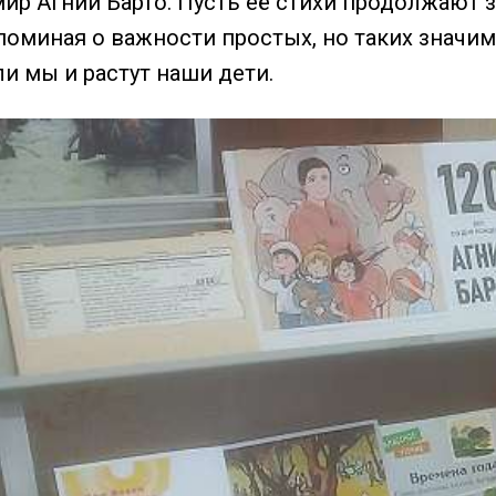
ир Агнии Барто. Пусть её стихи продолжают з
поминая о важности простых, но таких значим
и мы и растут наши дети.