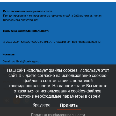
Использование материалов сайта
При цитировании и копировании материалов с
сайта библиотеки
активная
гиперссылка обязательна!
Политика конфиденциальности
©️
2012-2024, КУКОО «ООСБС им. А. Г. Абашкина». Все права защищены.
Контакты
E-mail: oo_lib_ab@orel-region.ru
Телефон:
Наш сайт использует файлы cookies. Используя этот
сайт, Вы даете согласие на использование cookies-
(4862) 77-09-75 (директор),
файлов в соответствии с политикой
77-08-54 (главный бухгалтер),
конфиденциальности. На данном этапе Вы можете
(4862) 77-08-37 (отдел обслуживания)
отказаться от использования cookies-файлов,
настроив необходимые параметры в своем
браузере.
Принять
Политика конфиденциальности