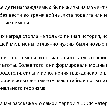
се дети награждаемых были живы на момент у
ез вести во время войны, акта подвига или и
нные семьёй.
их наград стояла не только личная история, н
вшей миллионы, отчаянно нужны были новые г
рдинально меняли социальный статус женщины
льготы. Более того, они формировали мощны
бродетели, силы и исполнения гражданского д
орическим феноменом, масштабной попыткой 
онального героизма.
з мы расскажем о самой первой в СССР мате