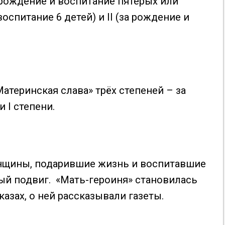
 рождение и воспитание пятерых или
воспитание 6 детей) и II (за рождение и
теринская слава» трёх степеней – за
и I степени.
енщины, подарившие жизнь и воспитавшие
ный подвиг. «Мать-героиня» становилась
азах, о ней рассказывали газеты.