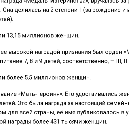
награда «Медаль Материнства», вручалась за
 Она делилась на 2 степени: I (за рождение и 
тей).
ли 13,15 миллионов женщин.
ее высокой наградой признания был орден «Ма
тание 7, 8 и 9 детей, соответственно, — III, II 
ли более 5,5 миллионов женщин.
вание «Мать-героиня». Его удостаивались ж
 детей. Это была награда за настоящий семей
 для всей страны, её имя публиковалось в ук
ой награды более 431 тысячи женщин.