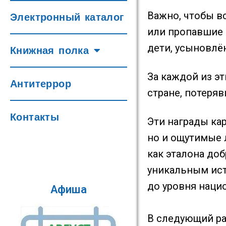
Важно, чтобы в
Электронный каталог
или пропавшие б
дети, усыновлё
Книжная полка
За каждой из эт
Антитеррор
стране, потеря
Контакты
Эти награды ка
но и ощутимые 
как эталона до
уникальным ист
до уровня наци
Афиша
В следующий ра