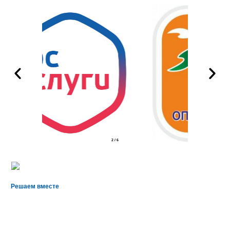
2
/
6
Решаем вместе