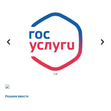
2
/
6
Решаем вместе