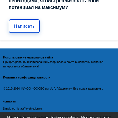
необходима, чтобы реализовать свой
потенциал на максимум?
Написать
Использование материалов сайта
При цитировании и копировании материалов с
сайта библиотеки
активная
гиперссылка обязательна!
Политика конфиденциальности
©️
2012-2024, КУКОО «ООСБС им. А. Г. Абашкина». Все права защищены.
Контакты
E-mail: oo_lib_ab@orel-region.ru
Телефон:
Наш сайт использует файлы cookies. Используя этот