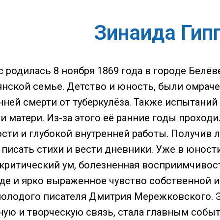
Зинаида Гип
 родилась 8 ноября 1869 года в городе Белёв
нской семье. Детство и юность, были омрач
анней смерти от туберкулёза. Также испытани
и матери. Из-за этого её ранние годы прохо
сти и глубокой внутренней работы. Получив
а писать стихи и вести дневники. Уже в юнос
, критический ум, болезненная восприимчивос
де и ярко выраженное чувство собственной и
молодого писателя Дмитрия Мережковского. Э
ную и творческую связь, стала главным событ