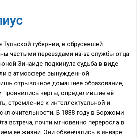
пиус
е Тульской губернии, в обрусевшей
ены частыми переездами из-за службы отца
й юной Зинаиде подкинула судьба в виде
дили в атмосфере вынужденной
 лишь отрывочное домашнее образование,
ти проявились черты, определившие её
ть, стремление к интеллектуальной и
сключительности. В 1888 году в Боржоми
та встреча, почти мгновенно переросла в
ием её жизни. Они обвенчались в январе