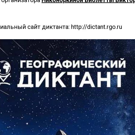
 организатора
Никоноркиной Виолетты Виктор
льный сайт диктанта: http://dictant.rgo.ru