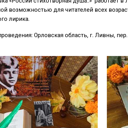
а «России стихотворная душа..» работает в Л
ной возможностью для читателей всех возрас
го лирика.
роведения: Орловская область, г. Ливны, пер