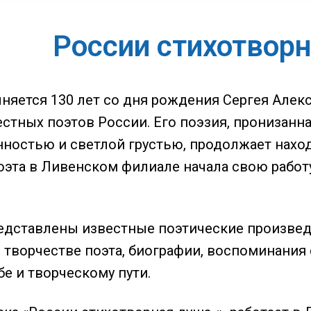
России стихотвор
лняется 130 лет со дня рождения Сергея Алек
стных поэтов России. Его поэзия, пронизанн
нностью и светлой грустью, продолжает наход
оэта в Ливенском филиале начала свою работ
едставлены известные поэтические произведен
и творчестве поэта, биографии, воспоминани
е и творческому пути.