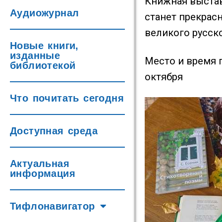
Книжная выставк
Аудиожурнал
станет прекрас
великого русско
Новые книги,
изданные
Место и время п
библиотекой
октября
Что почитать сегодня
Доступная среда
Актуальная
информация
Тифлонавигатор