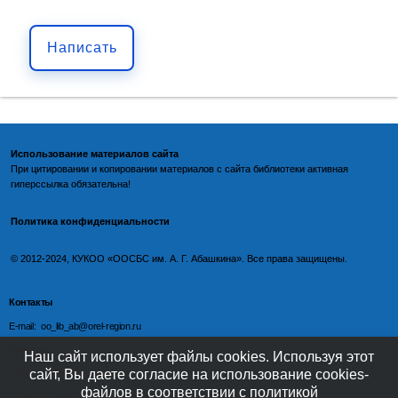
Написать
Использование материалов сайта
При цитировании и копировании материалов с
сайта библиотеки
активная
гиперссылка обязательна!
Политика конфиденциальности
©️
2012-2024, КУКОО «ООСБС им. А. Г. Абашкина». Все права защищены.
Контакты
E-mail: oo_lib_ab@orel-region.ru
Телефон:
Наш сайт использует файлы cookies. Используя этот
сайт, Вы даете согласие на использование cookies-
(4862) 77-09-75 (директор),
файлов в соответствии с политикой
77-08-54 (главный бухгалтер),