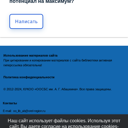
потенциал на максимум?
Написать
Использование материалов сайта
При цитировании и копировании материалов с
сайта библиотеки
активная
гиперссылка обязательна!
Политика конфиденциальности
©️
2012-2024, КУКОО «ООСБС им. А. Г. Абашкина». Все права защищены.
Контакты
E-mail: oo_lib_ab@orel-region.ru
Телефон:
Наш сайт использует файлы cookies. Используя этот
сайт, Вы даете согласие на использование cookies-
(4862) 77-09-75 (директор),