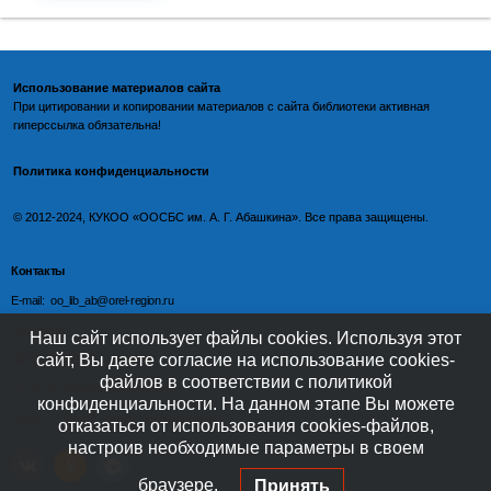
Использование материалов сайта
При цитировании и копировании материалов с
сайта библиотеки
активная
гиперссылка обязательна!
Политика конфиденциальности
©️
2012-2024, КУКОО «ООСБС им. А. Г. Абашкина». Все права защищены.
Контакты
E-mail: oo_lib_ab@orel-region.ru
Телефон:
Наш сайт использует файлы cookies. Используя этот
сайт, Вы даете согласие на использование cookies-
(4862) 77-09-75 (директор),
файлов в соответствии с политикой
77-08-54 (главный бухгалтер),
конфиденциальности. На данном этапе Вы можете
(4862) 77-08-37 (отдел обслуживания)
отказаться от использования cookies-файлов,
настроив необходимые параметры в своем
браузере.
Принять