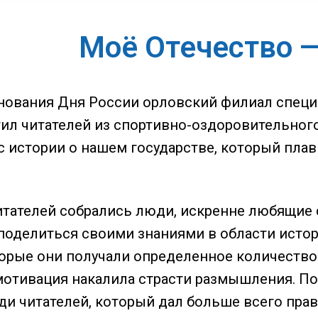
Моё Отечество —
нования Дня России орловский филиал специа
ил читателей из спортивно-оздоровительного
с истории о нашем государстве, который пла
читателей собрались люди, искренне любящие 
 поделиться своими знаниями в области исто
торые они получали определенное количество
мотивация накалила страсти размышления. П
ди читателей, который дал больше всего пра