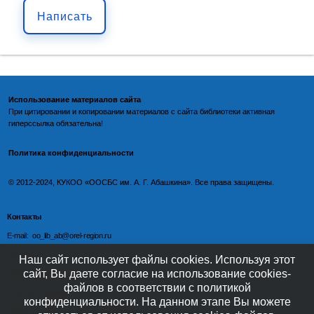
Написать
Использование материалов сайта
При цитировании и копировании материалов с
сайта библиотеки
активная
гиперссылка обязательна!
Политика конфиденциальности
©️
2012-2024, КУКОО «ООСБС им. А. Г. Абашкина». Все права защищены.
Контакты
E-mail: oo_lib_ab@orel-region.ru
Телефон:
Наш сайт использует файлы cookies. Используя этот
сайт, Вы даете согласие на использование cookies-
(4862) 77-09-75 (директор),
файлов в соответствии с политикой
77-08-54 (главный бухгалтер),
конфиденциальности. На данном этапе Вы можете
(4862) 77-08-37 (отдел обслуживания)