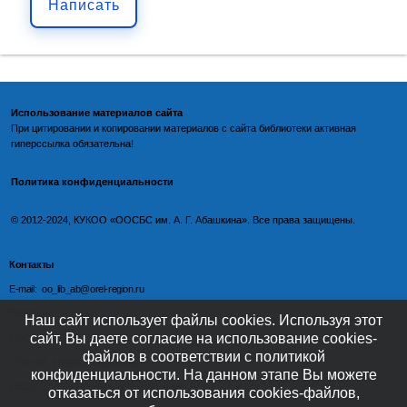
Написать
Использование материалов сайта
При цитировании и копировании материалов с
сайта библиотеки
активная
гиперссылка обязательна!
Политика конфиденциальности
©️
2012-2024, КУКОО «ООСБС им. А. Г. Абашкина». Все права защищены.
Контакты
E-mail: oo_lib_ab@orel-region.ru
Телефон:
Наш сайт использует файлы cookies. Используя этот
сайт, Вы даете согласие на использование cookies-
(4862) 77-09-75 (директор),
файлов в соответствии с политикой
77-08-54 (главный бухгалтер),
конфиденциальности. На данном этапе Вы можете
(4862) 77-08-37 (отдел обслуживания)
отказаться от использования cookies-файлов,