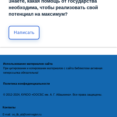
Знаете, какая помощь от государства
необходима, чтобы реализовать свой
потенциал на максимум?
Написать
Использование материалов сайта
При цитировании и копировании материалов с
сайта библиотеки
активная
гиперссылка обязательна!
Политика конфиденциальности
©️
2012-2024, КУКОО «ООСБС им. А. Г. Абашкина». Все права защищены.
Контакты
E-mail: oo_lib_ab@orel-region.ru