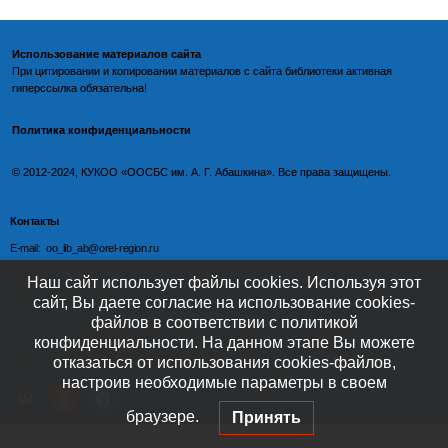
Использование материалов сайта
При цитировании и копировании материалов с
сайта библиотеки
активная
гиперссылка обязательна!
Политика конфиденциальности
©️
2012-2024, КУКОО «ООСБС им. А. Г. Абашкина». Все права защищены.
Контакты
E-mail: oo_lib_ab@orel-region.ru
Телефон:
Наш сайт использует файлы cookies. Используя этот
сайт, Вы даете согласие на использование cookies-
(4862) 77-09-75 (директор),
файлов в соответствии с политикой
77-08-54 (главный бухгалтер),
конфиденциальности. На данном этапе Вы можете
(4862) 77-08-37 (отдел обслуживания)
отказаться от использования cookies-файлов,
настроив необходимые параметры в своем
браузере.
Принять