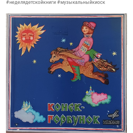
#неделядетскойкниги #музыкальныйкиоск