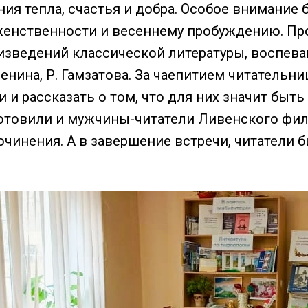
ия тепла, счастья и добра. Особое внимание 
нственности и весеннему пробуждению. Проз
изведений классической литературы, воспеваю
Есенина, Р. Гамзатова. За чаепитием читател
 и рассказать о том, что для них значит бы
товили и мужчины-читатели Ливенского фили
очинения. А в завершение встречи, читатели