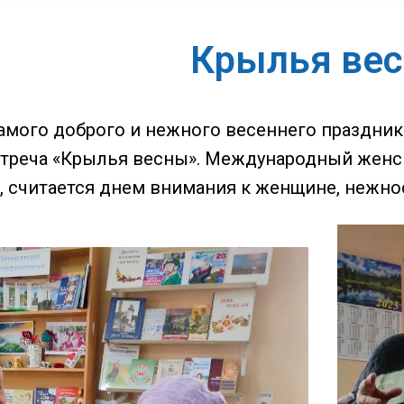
Крылья ве
амого доброго и нежного весеннего праздни
стреча «Крылья весны». Международный женск
, считается днем внимания к женщине, нежнос