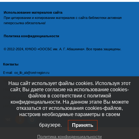
Использование материалов сайта
При цитировании и копировании материалов с
сайта библиотеки
активная
гиперссылка обязательна!
Политика конфиденциальности
©️
2012-2024, КУКОО «ООСБС им. А. Г. Абашкина». Все права защищены.
Контакты
E-mail: oo_lib_ab@orel-region.ru
Телефон:
Наш сайт использует файлы cookies. Используя этот
сайт, Вы даете согласие на использование cookies-
(4862) 77-09-75 (директор),
файлов в соответствии с политикой
77-08-54 (главный бухгалтер),
конфиденциальности. На данном этапе Вы можете
(4862) 77-08-37 (отдел обслуживания)
отказаться от использования cookies-файлов,
настроив необходимые параметры в своем
браузере.
Принять
Политика конфиденциальности