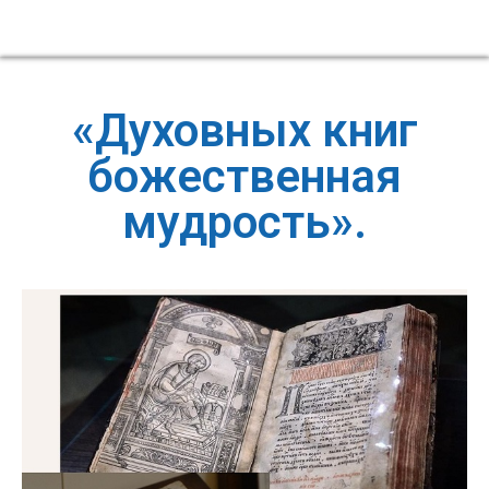
«Духовных книг
божественная
мудрость».