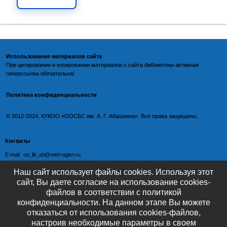
Использование материалов сайта
При цитировании и копировании материалов с
сайта библиотеки
активная
гиперссылка обязательна!
Политика конфиденциальности
©️
2012-2024, КУКОО «ООСБС им. А. Г. Абашкина». Все права защищены.
Контакты
E-mail: oo_lib_ab@orel-region.ru
Телефон:
Наш сайт использует файлы cookies. Используя этот
сайт, Вы даете согласие на использование cookies-
(4862) 77-09-75 (директор),
файлов в соответствии с политикой
77-08-54 (главный бухгалтер),
конфиденциальности. На данном этапе Вы можете
(4862) 77-08-37 (отдел обслуживания)
отказаться от использования cookies-файлов,
настроив необходимые параметры в своем