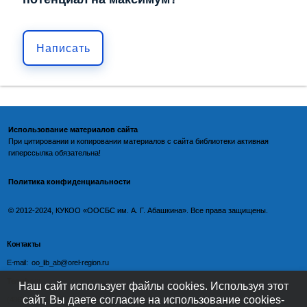
Написать
Использование материалов сайта
При цитировании и копировании материалов с
сайта библиотеки
активная
гиперссылка обязательна!
Политика конфиденциальности
©️
2012-2024, КУКОО «ООСБС им. А. Г. Абашкина». Все права защищены.
Контакты
E-mail: oo_lib_ab@orel-region.ru
Телефон:
Наш сайт использует файлы cookies. Используя этот
сайт, Вы даете согласие на использование cookies-
(4862) 77-09-75 (директор),