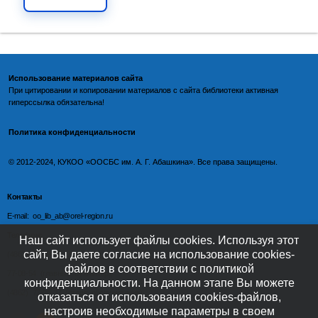
Использование материалов сайта
При цитировании и копировании материалов с
сайта библиотеки
активная
гиперссылка обязательна!
Политика конфиденциальности
©️
2012-2024, КУКОО «ООСБС им. А. Г. Абашкина». Все права защищены.
Контакты
E-mail: oo_lib_ab@orel-region.ru
Телефон:
Наш сайт использует файлы cookies. Используя этот
сайт, Вы даете согласие на использование cookies-
(4862) 77-09-75 (директор),
файлов в соответствии с политикой
77-08-54 (главный бухгалтер),
конфиденциальности. На данном этапе Вы можете
(4862) 77-08-37 (отдел обслуживания)
отказаться от использования cookies-файлов,
настроив необходимые параметры в своем