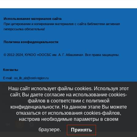
Использование материалов сайта
При цитировании и копировании материалов с
сайта библиотеки
активная
гиперссылка обязательна!
Политика конфиденциальности
©️
2012-2024, КУКОО «ООСБС им. А. Г. Абашкина». Все права защищены.
Контакты
E-mail: oo_lib_ab@orel-region.ru
Телефон:
Наш сайт использует файлы cookies. Используя этот
сайт, Вы даете согласие на использование cookies-
(4862) 77-09-75 (директор),
файлов в соответствии с политикой
77-08-54 (главный бухгалтер),
конфиденциальности. На данном этапе Вы можете
(4862) 77-08-37 (отдел обслуживания)
отказаться от использования cookies-файлов,
настроив необходимые параметры в своем
браузере.
Принять