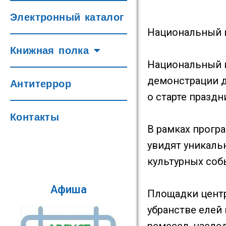
Электронный каталог
Национальный ц
Книжная полка
Национальный ц
демонстрации д
Антитеррор
о старте празд
Контакты
В рамках прогр
увидят уникаль
культурных соб
Афиша
Площадки центр
убранстве еле