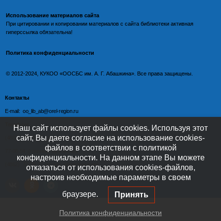
Использование материалов сайта
При цитировании и копировании материалов с
сайта библиотеки
активная
гиперссылка обязательна!
Политика конфиденциальности
©️
2012-2024, КУКОО «ООСБС им. А. Г. Абашкина». Все права защищены.
Контакты
E-mail: oo_lib_ab@orel-region.ru
Телефон:
Наш сайт использует файлы cookies. Используя этот
сайт, Вы даете согласие на использование cookies-
(4862) 77-09-75 (директор),
файлов в соответствии с политикой
77-08-54 (главный бухгалтер),
конфиденциальности. На данном этапе Вы можете
(4862) 77-08-37 (отдел обслуживания)
отказаться от использования cookies-файлов,
настроив необходимые параметры в своем
браузере.
Принять
Политика конфиденциальности