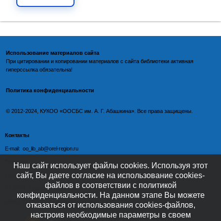
Использование материалов сайта
При цитировании и копировании материалов с
сайта библиотеки
активная
гиперссылка обязательна!
Политика конфиденциальности
©️
2012-2024, КУКОО «ООСБС им. А. Г. Абашкина». Все права защищены.
Контакты
E-mail: oo_lib_ab@orel-region.ru
Телефон:
Наш сайт использует файлы cookies. Используя этот
сайт, Вы даете согласие на использование cookies-
(4862) 77-09-75 (директор),
файлов в соответствии с политикой
77-08-54 (главный бухгалтер),
конфиденциальности. На данном этапе Вы можете
(4862) 77-08-37 (отдел обслуживания)
отказаться от использования cookies-файлов,
настроив необходимые параметры в своем