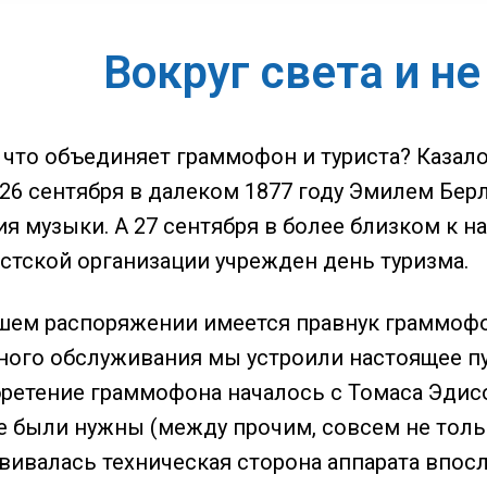
Вокруг света и н
, что объединяет граммофон и туриста? Казал
 26 сентября в далеком 1877 году Эмилем Бер
я музыки. А 27 сентября в более близком к н
стской организации учрежден день туризма.
шем распоряжении имеется правнук граммофо
ного обслуживания мы устроили настоящее пу
обретение граммофона началось с Томаса Эдис
е были нужны (между прочим, совсем не тольк
азвивалась техническая сторона аппарата впо