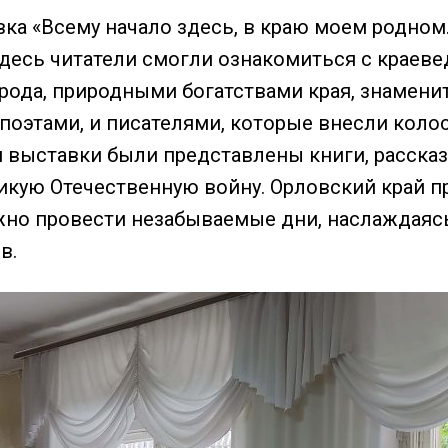
ка «Всему начало здесь, в краю моем родном
десь читатели смогли ознакомиться с краевед
орода, природными богатствами края, знамен
оэтами, и писателями, которые внесли колос
 выставки были представлены книги, расска
икую Отечественную войну. Орловский край п
жно провести незабываемые дни, наслаждаяс
в.