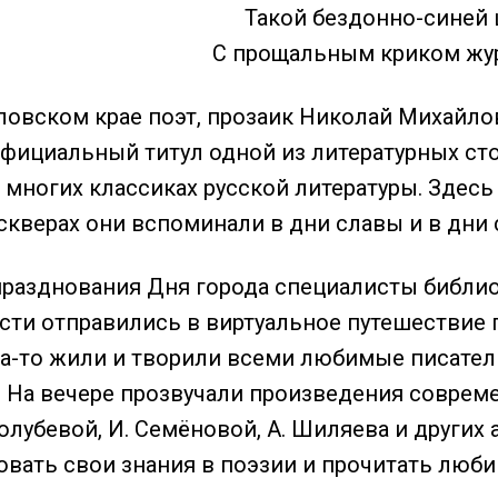
Такой бездонно-синей
С прощальным криком жур
рловском крае поэт, прозаик Николай Михайло
официальный титул одной из литературных ст
 многих классиках русской литературы. Здесь
 скверах они вспоминали в дни славы и в дни
разднования Дня города специалисты библио
сти отправились в виртуальное путешествие 
гда-то жили и творили всеми любимые писател
. На вечере прозвучали произведения совреме
Голубевой, И. Семёновой, А. Шиляева и других
вать свои знания в поэзии и прочитать люб