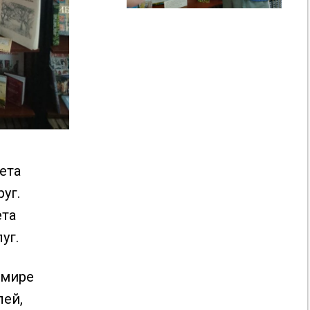
ета
уг.
ета
уг.
 мире
лей,