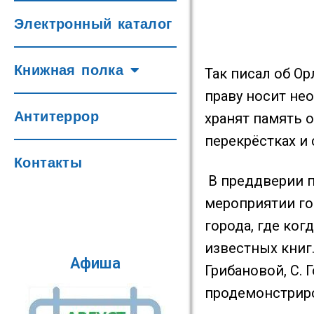
Электронный каталог
Книжная полка
Так писал об О
праву носит не
Антитеррор
хранят память о
перекрёстках и
Контакты
В преддверии п
мероприятии го
города, где ко
известных книг
Афиша
Грибановой, С. 
продемонстриро