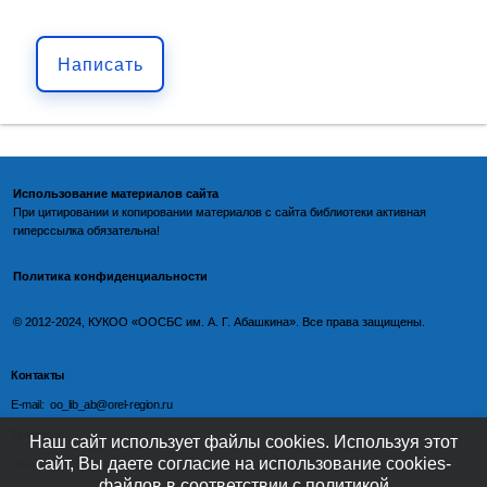
Написать
Использование материалов сайта
При цитировании и копировании материалов с
сайта библиотеки
активная
гиперссылка обязательна!
Политика конфиденциальности
©️
2012-2024, КУКОО «ООСБС им. А. Г. Абашкина». Все права защищены.
Контакты
E-mail: oo_lib_ab@orel-region.ru
Телефон:
Наш сайт использует файлы cookies. Используя этот
сайт, Вы даете согласие на использование cookies-
(4862) 77-09-75 (директор),
файлов в соответствии с политикой