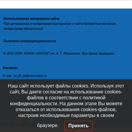
Использование материалов сайта
При цитировании и копировании материалов с
сайта библиотеки
активная
гиперссылка обязательна!
Политика конфиденциальности
©️
2012-2024, КУКОО «ООСБС им. А. Г. Абашкина». Все права защищены.
Контакты
E-mail: oo_lib_ab@orel-region.ru
Телефон:
Наш сайт использует файлы cookies. Используя этот
сайт, Вы даете согласие на использование cookies-
(4862) 77-09-75 (директор),
файлов в соответствии с политикой
77-08-54 (главный бухгалтер),
конфиденциальности. На данном этапе Вы можете
(4862) 77-08-37 (отдел обслуживания)
отказаться от использования cookies-файлов,
настроив необходимые параметры в своем
браузере.
Принять