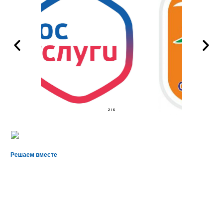
2
/
6
Решаем вместе