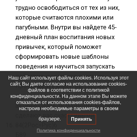
трудно освободиться от тех из них,
которые считаются плохими или
пагубными. Внутри вы найдете 45-
дневный план воспитания новых
привычек, который поможет
сформировать новые шаблоны
поведения и научиться запускать
действие «гормонов счастья».
Наш сайт использует файлы cookies. Используя этот
сайт, Вы даете согласие на использование cookies-
Прочитав эту книгу, вы сможете
файлов в соответствии с политикой
перепрограммировать свой мозг и
конфиденциальности. На данном этапе Вы можете
отказаться от использования cookies-файлов,
активировать те гормоны, которые
настроив необходимые параметры в своем
сделают вас счастливыми.
браузере.
Принять
84(2Рос=Рус)6
Политика конфиденциальности
Б89